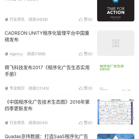
行业资讯
阅读(4938)
赞(
0
)


CADREON UNITY程序化管理平台中国重
磅发布
Agency
阅读(7999)
赞(
0
)


舜飞科技发布2017《程序化广告生态实用
手册》
专业知识
阅读(12145)
赞(
3
)


《中国程序化广告技术生态图》2016年第
四季更新发布
行业资讯
阅读(6045)
赞(
0
)


Quadas京纬数据：打造SaaS程序化广告