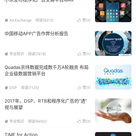
Ad Exchange
阅读(9212)
赞(
2
)


中国移动APP广告作弊分析报告
专业知识
阅读(7419)
赞(
1
)


Quadas京纬数据完成数千万A轮融资 布局
企业级数据营销平台
DSP
阅读(7125)
赞(
1
)


2017年，DSP、RTB和程序化广告的“透”
视与展望
专业知识
阅读(9450)
赞(
2
)


TIME for Action