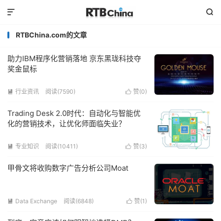


RTBChina.com的文章
助力IBM程序化营销落地 京东黑珑科技夺
奖金鼠标
行业资讯
阅读(7590)
赞(
0
)


Trading Desk 2.0时代：自动化与智能优
化的营销技术，让优化师面临失业？
专业知识
阅读(10411)
赞(
3
)


甲骨文将收购数字广告分析公司Moat
Data Exchange
阅读(6848)
赞(
1
)

