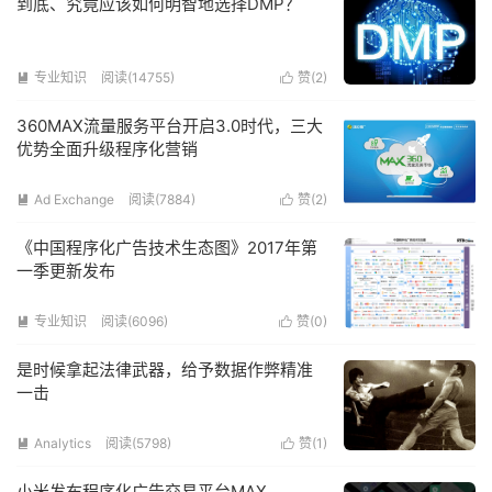
到底、究竟应该如何明智地选择DMP？
专业知识
阅读(14755)
赞(
2
)


360MAX流量服务平台开启3.0时代，三大
优势全面升级程序化营销
Ad Exchange
阅读(7884)
赞(
2
)


《中国程序化广告技术生态图》2017年第
一季更新发布
专业知识
阅读(6096)
赞(
0
)


是时候拿起法律武器，给予数据作弊精准
一击
Analytics
阅读(5798)
赞(
1
)


小米发布程序化广告交易平台MAX