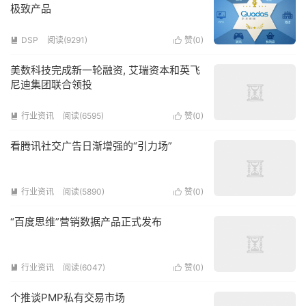
极致产品
DSP
阅读(9291)
赞(
0
)


美数科技完成新一轮融资, 艾瑞资本和英飞
尼迪集团联合领投
行业资讯
阅读(6595)
赞(
0
)


看腾讯社交广告日渐增强的“引力场”
行业资讯
阅读(5890)
赞(
0
)


“百度思维”营销数据产品正式发布
行业资讯
阅读(6047)
赞(
0
)


个推谈PMP私有交易市场