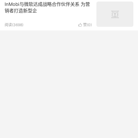
InMobi与微软达成战略合作伙伴关系 为营
销者打造新型企
阅读(3698)
赞(
0
)

倡导OTT投放和数据真实，群邑、CSM等
15家企业共签倡议书
阅读(3753)
赞(
1
)

Sizmek 2018中国数字广告可见率报告及
关键洞察
阅读(6406)
赞(
2
)

InMobi正式获得TAG反作弊认证
阅读(4637)
赞(
0
)
