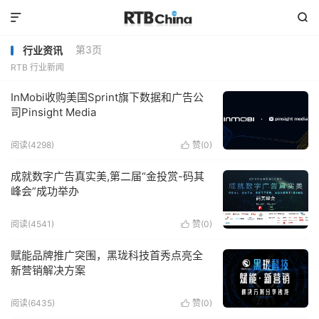


第3页
行业资讯
RTB 行业新闻
InMobi收购美国Sprint旗下数据和广告公
司Pinsight Media
阅读(4298)
赞(
0
)

成就数字广告真实美,第二届“金投赏-码其
峰会”成功举办
阅读(4541)
赞(
0
)

赋能品牌推广突围，黑珑科技首秀点亮全
新营销解决方案
阅读(6435)
赞(
0
)
