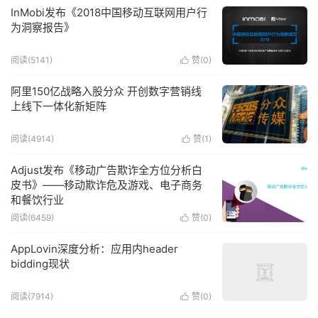
InMobi发布《2018中国移动互联网用户行
为洞察报告》
阅读(5141)
赞(
0
)

阿里150亿战略入股分众 开创数字营销线
上线下一体化新矩阵
阅读(4914)
赞(
1
)

Adjust发布《移动广告欺诈全方位分析白
皮书》——移动欺诈危及游戏、电子商务
和餐饮行业
阅读(6459)
赞(
0
)

AppLovin深度分析：应用内header
bidding现状
阅读(7914)
赞(
0
)
