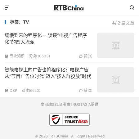


标签：TV
共 2 篇文章
缓慢到来的程序化－ 谈谈“电视广告程序
化”的四大流派
专业知识
阅读(10503)
赞(
0
)


智能电视上的广告也将程序化？电视广告
从“节目广告位时代”迈入“按人群投放”时代
DSP
阅读(6650)
赞(
0
)


本网站SSL证书由TRUSTASIA提供
© 2026
RTBChina
All Rights Reserved