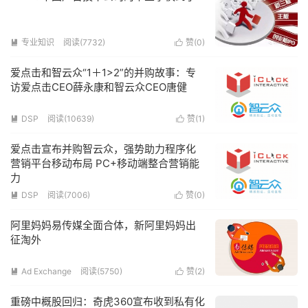
专业知识
阅读(7732)
赞(
0
)


爱点击和智云众“1＋1>2”的并购故事：专
访爱点击CEO薛永康和智云众CEO唐健
DSP
阅读(10639)
赞(
1
)


爱点击宣布并购智云众，强势助力程序化
营销平台移动布局 PC+移动端整合营销能
力
DSP
阅读(7006)
赞(
0
)


阿里妈妈易传媒全面合体，新阿里妈妈出
征淘外
Ad Exchange
阅读(5750)
赞(
2
)


重磅中概股回归：奇虎360宣布收到私有化