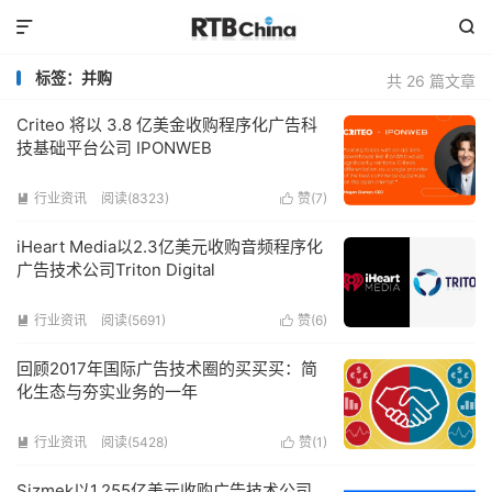


标签：并购
共 26 篇文章
Criteo 将以 3.8 亿美金收购程序化广告科
技基础平台公司 IPONWEB
行业资讯
阅读(8323)
赞(
7
)


iHeart Media以2.3亿美元收购音频程序化
广告技术公司Triton Digital
行业资讯
阅读(5691)
赞(
6
)


回顾2017年国际广告技术圈的买买买：简
化生态与夯实业务的一年
行业资讯
阅读(5428)
赞(
1
)


Sizmek以1.255亿美元收购广告技术公司