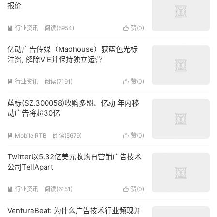
报价
行业资讯
阅读(5954)
赞(
0
)


亿动广告传媒（Madhouse）获蓝色光标
注资, 解除VIE并保持独立运营
行业资讯
阅读(7191)
赞(
0
)


蓝标(SZ.300058)收购多盟、亿动 年内移
动广告将超30亿
Mobile RTB
阅读(5679)
赞(
0
)


Twitter以5.32亿美元收购再营销广告技术
公司TellApart
行业资讯
阅读(6151)
赞(
0
)


VentureBeat: 为什么广告技术行业频现并