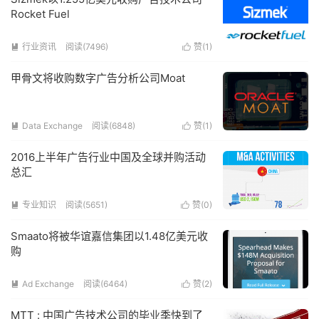
Rocket Fuel
行业资讯
阅读(7496)
赞(
1
)


甲骨文将收购数字广告分析公司Moat
Data Exchange
阅读(6848)
赞(
1
)


2016上半年广告行业中国及全球并购活动
总汇
专业知识
阅读(5651)
赞(
0
)


Smaato将被华谊嘉信集团以1.48亿美元收
购
Ad Exchange
阅读(6464)
赞(
2
)


MTT : 中国广告技术公司的毕业季快到了