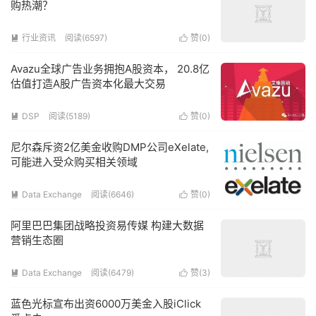
购热潮？
行业资讯
阅读(6597)
赞(
0
)


Avazu全球广告业务拥抱A股资本， 20.8亿
估值打造A股广告资本化最大交易
DSP
阅读(5189)
赞(
0
)


尼尔森斥资2亿美金收购DMP公司eXelate,
可能进入受众购买相关领域
Data Exchange
阅读(6646)
赞(
0
)


阿里巴巴集团战略投资易传媒 构建大数据
营销生态圈
Data Exchange
阅读(6479)
赞(
3
)


蓝色光标宣布出资6000万美金入股iClick