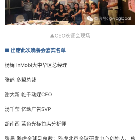
▲CEO晚餐会现场
■ 出席此次晚餐会嘉宾名单
杨娟 InMobi大中华区总经理
张鹤 多盟总裁
谢大新 帷千动媒CEO
汤千莹 亿动广告SVP
胡南西 蓝色光标首席分析师
张晨 雅虎全球副总裁；雅虎北京全球研发中心创始人、总