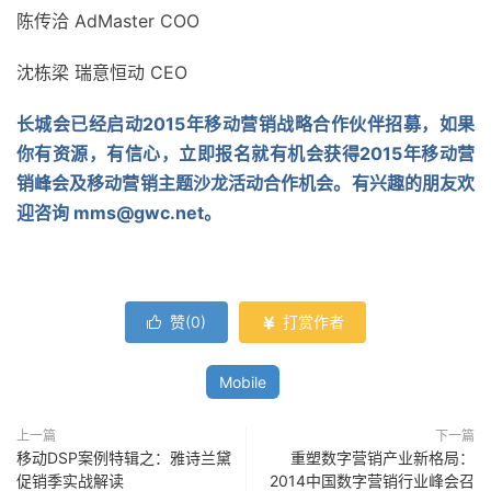
陈传洽 AdMaster COO
沈栋梁 瑞意恒动 CEO
长城会已经启动2015年移动营销战略合作伙伴招募，如果
你有资源，有信心，立即报名就有机会获得2015年移动营
销峰会及移动营销主题沙龙活动合作机会。
有兴趣的朋友欢
迎咨询
mms@gwc.net
。
赞(
0
)
打赏作者


Mobile
上一篇
下一篇
移动DSP案例特辑之：雅诗兰黛
重塑数字营销产业新格局：
促销季实战解读
2014中国数字营销行业峰会召