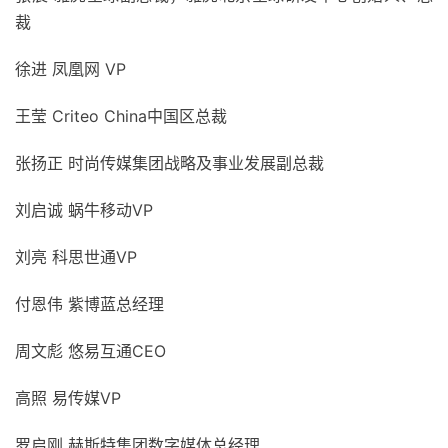
裁
徐进 凤凰网 VP
王莹 Criteo China中国区总裁
张扬正 时尚传媒集团战略及事业发展副总裁
刘启诚 蜗牛移动VP
刘亮 科思世通VP
付恩伟 紫博蓝总经理
周文彪 悠易互通CEO
高照 易传媒VP
罗启刚 赫斯特集团数字媒体总经理