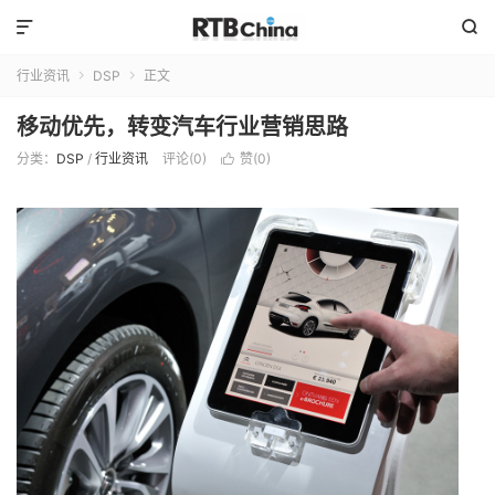


行业资讯
DSP
正文


移动优先，转变汽车行业营销思路
分类：
DSP
/
行业资讯
评论(0)
赞(
0
)
