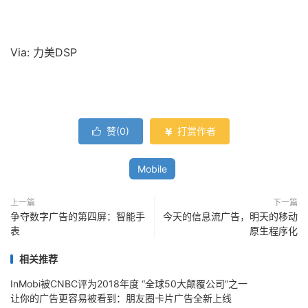
Via: 力美DSP
赞(
0
)
打赏作者


Mobile
上一篇
下一篇
争夺数字广告的第四屏：智能手
今天的信息流广告，明天的移动
表
原生程序化
相关推荐
InMobi被CNBC评为2018年度 “全球50大颠覆公司”之一
让你的广告更容易被看到：朋友圈卡片广告全新上线