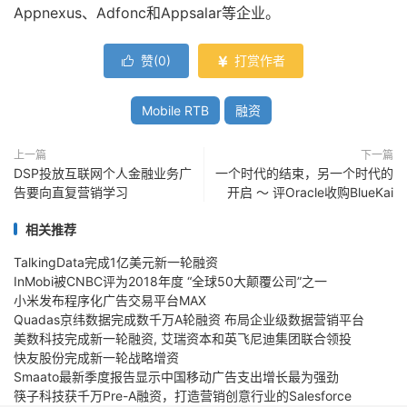
Appnexus、Adfonc和Appsalar等企业。
赞(
0
)
打赏作者


Mobile RTB
融资
上一篇
下一篇
DSP投放互联网个人金融业务广
一个时代的结束，另一个时代的
告要向直复营销学习
开启 ～ 评Oracle收购BlueKai
相关推荐
TalkingData完成1亿美元新一轮融资
InMobi被CNBC评为2018年度 “全球50大颠覆公司”之一
小米发布程序化广告交易平台MAX
Quadas京纬数据完成数千万A轮融资 布局企业级数据营销平台
美数科技完成新一轮融资, 艾瑞资本和英飞尼迪集团联合领投
快友股份完成新一轮战略增资
Smaato最新季度报告显示中国移动广告支出增长最为强劲
筷子科技获千万Pre-A融资，打造营销创意行业的Salesforce