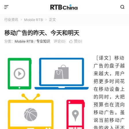


行业资讯
Mobile RTB
正文


移动广告的昨天、今天和明天
分类：
Mobile RTB
/
专业知识
评论(0)
赞(
0
)

［译文］
移动
广告的盘子越
来越大，用户
把更多时间花
在移动设备上
的同时，大把
预算也在流向
移动广告。虽
说当前移动广
告的收入还不