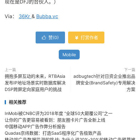
现在是DFJ的合伙人。）
Via：
36Kr
&
Bubba.vc
赞(
0
)
打赏作者


Mobile
上一篇
下一篇
拥抱多屏互动的未来，RTBAsia
adbugtech针对日资企业推出品
发布IP地址场景实时数据库解决
牌安全(BrandSafety)专用解决
DSP跨屏定向家庭用户的挑战
方案
相关推荐
InMobi被CNBC评为2018年度 “全球50大颠覆公司”之一
让你的广告更容易被看到：朋友圈卡片广告全新上线
中国移动APP广告作弊分析报告
Quadas京纬数据：打造SaaS程序化广告极致产品
移动端广告数据监测的挑战: 为什么说20%-30%的移动广告预算被