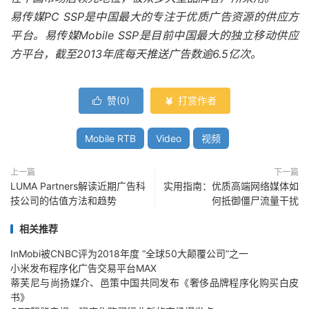
易传媒PC SSP是中国最大的专注于优质广告资源的供应方
平台。易传媒Mobile SSP是目前中国最大的独立移动供应
方平台，截至2013年底每天推送广告数逾6.5亿次。
赞(
0
)
打赏作者


Mobile RTB
Video
视频
上一篇
下一篇
LUMA Partners解读近期广告科
实用指南：优质高端网络媒体如
技公司的估值方法和趋势
何抵御僵尸流量干扰
相关推荐
InMobi被CNBC评为2018年度 “全球50大颠覆公司”之一
小米发布程序化广告交易平台MAX
蒂芙尼与尚扬媒介、邑策中国共同发布《奢侈品牌程序化购买白皮
书》