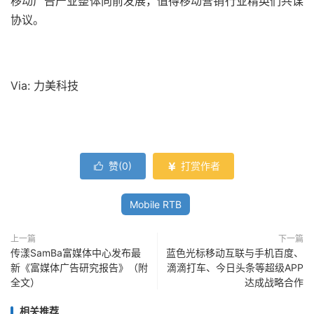
移动广告产业整体向前发展，值得移动营销行业精英们共谋
协议。
Via: 力美科技
赞(
0
)
打赏作者


Mobile RTB
上一篇
下一篇
传漾SamBa富媒体中心发布最
蓝色光标移动互联与手机百度、
新《富媒体广告研究报告》（附
滴滴打车、今日头条等超级APP
全文）
达成战略合作
相关推荐