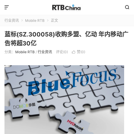


行业资讯
Mobile RTB
正文


蓝标(SZ.300058)收购多盟、亿动 年内移动广
告将超30亿
分类：
Mobile RTB
/
行业资讯
评论(0)
赞(
0
)
