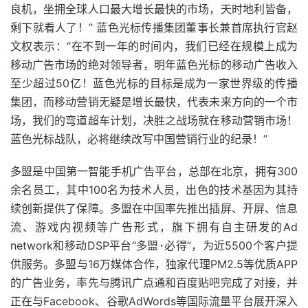
良机，坐拥全球人口最大增长最快的市场，天时地利皆备，
剩下就看人了！” 蓝色光标传播集团董事长兼首席执行官赵
文权表示：“在不到一年的时间内，我们已经在规模上成为
移动广告市场的绝对领导者，明年蓝色光标的移动广告收入
至少超过50亿！蓝色光标的目标是成为一家世界级的传播
集团，而移动营销无疑是增长最快，代表未来方向的一个市
场，我们的弯道超车计划，决胜之战场就在移动营销市场！
蓝色光标战队，必将继续改写中国营销行业的纪录！”
多盟是中国第一智能手机广告平台，总部在北京，拥有300
余名员工，其中100名为技术人员，出色的技术基因为其持
续创新提供了保障。多盟在中国率先推出插屏、开屏、信息
流、游戏内视频等广告形式，旗下拥有自主研发的Ad
network和移动DSP平台“多盟･必得”，为近5500个客户提
供服务。多盟与16万媒体合作，独家代理PM2.5等优质APP
的广告业务，率先与腾讯广点通和百度贴吧完成了对接，并
正在与Facebook、谷歌AdWords等国际流量平台展开深入