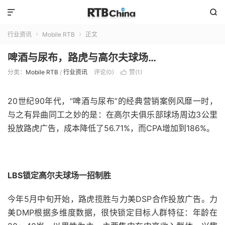


行业资讯
Mobile RTB
正文


啤酒与尿布，路虎与高尔夫球场…
分类：
Mobile RTB
/
行业资讯
评论(0)
赞(
1
)

20世纪90年代，“啤酒与尿布”的经典营销案例风靡一时，
与之有异曲同工之妙的是：在高尔夫俱乐部球场周边3公里
投放路虎广告，成本降低了56.71%，而CPA增加到186%。
LBS
锁定高尔夫球场一招制胜
今年5月中旬开始，路虎揽胜与力美DSP合作投放广告。力
美DMP根据多维度数据，很快锁定目标人群特征：年龄在