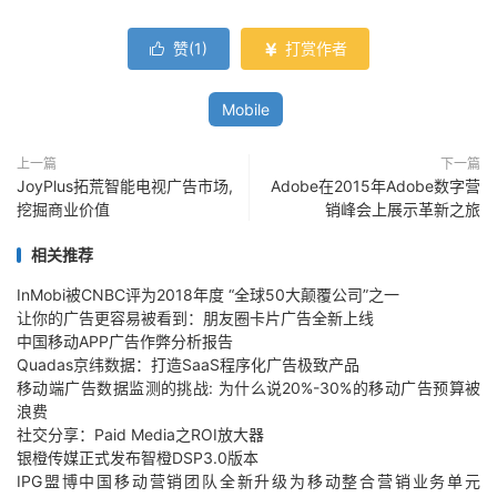
赞(
1
)
打赏作者


Mobile
上一篇
下一篇
JoyPlus拓荒智能电视广告市场,
Adobe在2015年Adobe数字营
挖掘商业价值
销峰会上展示革新之旅
相关推荐
InMobi被CNBC评为2018年度 “全球50大颠覆公司”之一
让你的广告更容易被看到：朋友圈卡片广告全新上线
中国移动APP广告作弊分析报告
Quadas京纬数据：打造SaaS程序化广告极致产品
移动端广告数据监测的挑战: 为什么说20%-30%的移动广告预算被
浪费
社交分享：Paid Media之ROI放大器
银橙传媒正式发布智橙DSP3.0版本
IPG盟博中国移动营销团队全新升级为移动整合营销业务单元