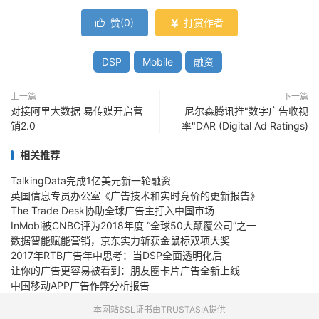
赞(
0
)
打赏作者


DSP
Mobile
融资
上一篇
下一篇
对接阿里大数据 易传媒开启营
尼尔森腾讯推"数字广告收视
销2.0
率"DAR (Digital Ad Ratings)
相关推荐
TalkingData完成1亿美元新一轮融资
英国信息专员办公室《广告技术和实时竞价的更新报告》
The Trade Desk协助全球广告主打入中国市场
InMobi被CNBC评为2018年度 “全球50大颠覆公司”之一
数据智能赋能营销，京东实力斩获金鼠标双项大奖
2017年RTB广告年中思考：当DSP全面透明化后
让你的广告更容易被看到：朋友圈卡片广告全新上线
中国移动APP广告作弊分析报告
本网站SSL证书由TRUSTASIA提供