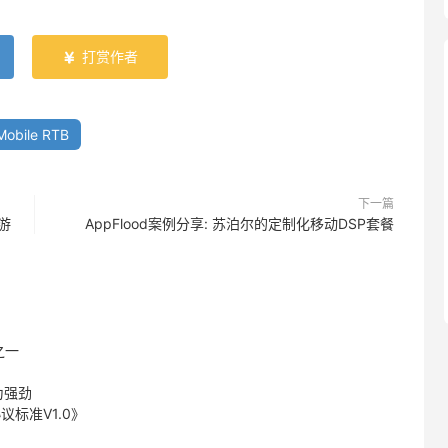
打赏作者

Mobile RTB
下一篇
商游
AppFlood案例分享: 苏泊尔的定制化移动DSP套餐
之一
为强劲
标准V1.0》