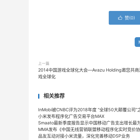
赞(
0
)

上一篇
2014中国游戏全球化大会—Avazu Holding邀您共
戏全球化
相关推荐
InMobi被CNBC评为2018年度 “全球50大颠覆公司”
小米发布程序化广告交易平台MAX
Smaato最新季度报告显示中国移动广告支出增长最
MMA发布《中国无线营销联盟移动程序化实时竞价协议
品友互动对接小米流量，深化完善移动DSP业务