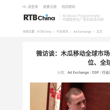
Hi, 请登录
我要注册
找回密码
All About Programmatic
中国程序化广告科技资讯网
当前位置：
RTBChina
行业资讯
Ad Exchange
正文



微访谈：木瓜移动全球市场总监R
位、全球
分类：
Ad Exchange
/
DSP
/
行业