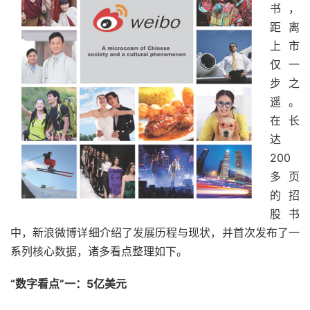
书，
距离
上市
仅一
步之
遥。
在长
达
200
多页
的招
股书
中，新浪微博详细介绍了发展历程与现状，并首次发布了一
系列核心数据，诸多看点整理如下。
“数字看点”一：5亿美元