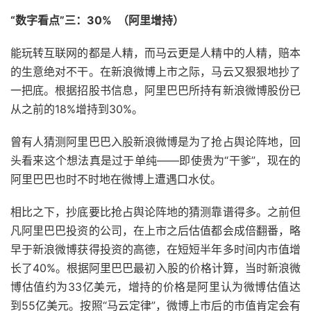
“数字看点”三：30% （阿里增持）
能玩转互联网的都是人精，而马云更是人精中的人精，赔本
的生意绝对不干。在新浪微博上市之际，马云又狠狠地抄了
一把底。根据招股书信息，阿里巴巴所持有新浪微博股份已
从之前的18%增持到30%。
曾有人猜测阿里巴巴入股新浪微博是为了抢占舆论阵地，回
头看来这个想法真是过于单纯——即使贵为“干爹”，现在的
阿里巴巴也时不时地在微博上遭遇口水仗。
相比之下，抄底要比抢占舆论阵地的猜测靠谱得多。之前但
凡阿里巴巴投资的公司，在上市之后估值都会成倍翻番，略
早于新浪微博获得投资的高德，在短短半年多时间内市值增
长了40%。根据阿里巴巴最初入股的价格计算，当时新浪微
博估值约为33亿美元，增持的价格是阿里认为微博估值达
到55亿美元。按照“马云定律”，微博上市后的市值肯定会有