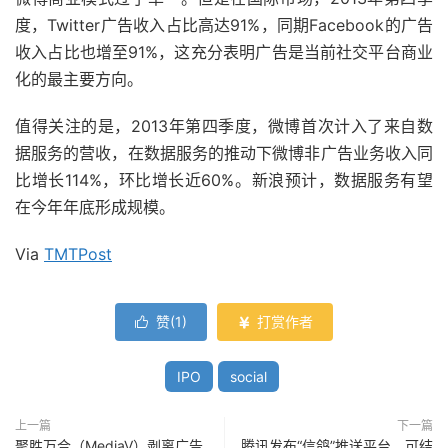
度，Twitter广告收入占比高达91%，同期Facebook的广告
收入占比也增至91%，这充分表明广告是当前社交平台商业
化的最主要方向。
值得关注的是，2013年第四季度，微博首次计入了来自数
据服务的营收，在数据服务的推动下微博非广告业务收入同
比增长114%，环比增长近60%。新浪预计，数据服务有望
在今年年底形成规模。
Via
TMTPost
赞(
1
)
打赏作者


IPO
social
上一篇
下一篇
聚胜万合（MediaV）剥离广告
腾讯发布“信鸽”推送平台，可结