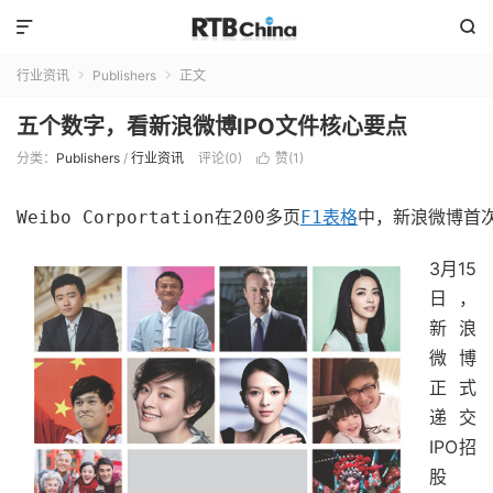


行业资讯
Publishers
正文


五个数字，看新浪微博IPO文件核心要点
分类：
Publishers
/
行业资讯
评论(0)
赞(
1
)

Weibo Corportation在200多页
F1表格
中，新浪微博首次
3月15
日，
新浪
微博
正式
递交
IPO招
股