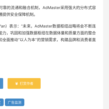
靠的流通和融合机制，AdMaster采用强大的分布式容
通提供安全保障机制。
t Yan）表示：”未来，AdMaster数据枢纽战略将会不断连
能力，巩固和加强数据枢纽在数据体量和质量方面的整合
和全面推动”以人为本”的营销需求，构建品牌和消费者直
打赏作者

议
广告监测