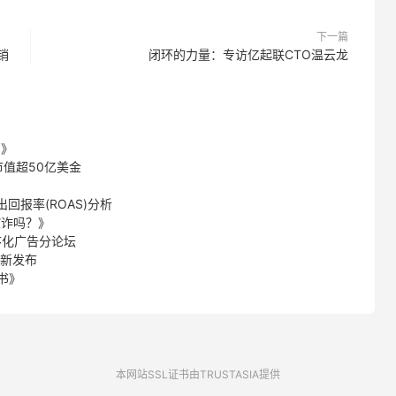
下一篇
销
闭环的力量：专访亿起联CTO温云龙
？》
，市值超50亿美金
回报率(ROAS)分析
欺诈吗？》
序化广告分论坛
更新发布
书》
本网站SSL证书由TRUSTASIA提供