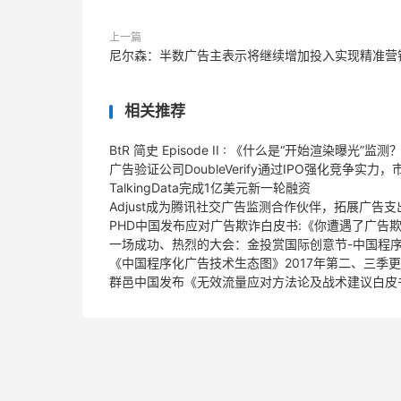
上一篇
尼尔森：半数广告主表示将继续增加投入实现精准营
相关推荐
BtR 简史 Episode II : 《什么是“开始渲染曝光”监测
广告验证公司DoubleVerify通过IPO强化竞争实力
TalkingData完成1亿美元新一轮融资
Adjust成为腾讯社交广告监测合作伙伴，拓展广告支出
PHD中国发布应对广告欺诈白皮书:《你遭遇了广告
一场成功、热烈的大会：金投赏国际创意节-中国程
《中国程序化广告技术生态图》2017年第二、三季
群邑中国发布《无效流量应对方法论及战术建议白皮