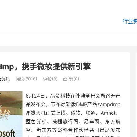
行业
dmp，携手微软提供新引擎
业资讯
阅读(7016)
评论(0)
赞(
0
)

6月24日，晶赞科技在外滩全景会所召开产
品发布会，宣布最新版DMP产品zampdmp
晶赞天机正式上线。微软、联通、Amnet、
蓝色光标、携程旅行网、易车网、东方航
空、新东方等战略合作伙伴共同出席发布