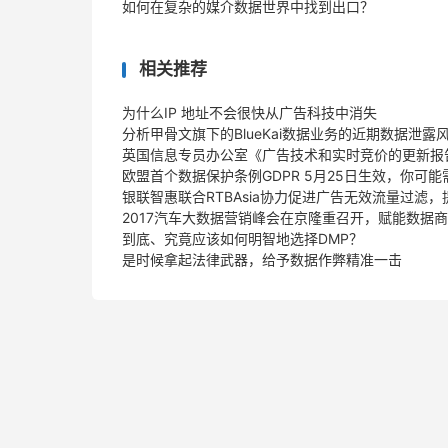
如何在复杂的媒介数据世界中找到出口？
相关推荐
为什么IP 地址不会很快从广告科技中消失
分析甲骨文旗下的BlueKai数据业务的近期数据泄露
英国信息专员办公室《广告技术和实时竞价的更新报
欧盟首个数据保护条例GDPR 5月25日生效，你可
银联智惠联合RTBAsia协力促进广告无效流量过滤
2017汽车大数据营销峰会在京隆重召开，赋能数据
到底、究竟应该如何明智地选择DMP？
是时候拿起法律武器，给予数据作弊精准一击