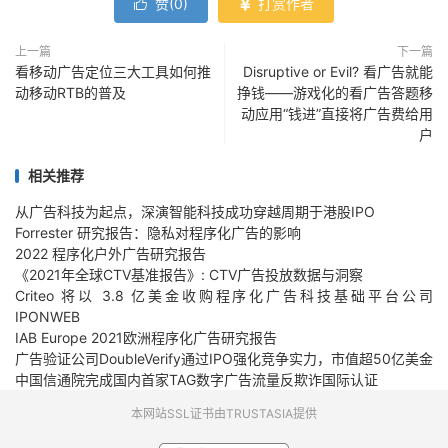
赞(
0
)
打赏作者


上一篇
下一篇
看移动广告定位三大工具如何推
Disruptive or Evil? 看广告就能
动移动RTB的普及
挣钱——游戏化的看广告答题移
动应用“钱进”直接将广告费给用
户
相关推荐
从广告科技为起点，深演智能科技成功穿越周期于港股IPO
Forrester 研究报告：隐私对程序化广告的影响
2022 程序化户外广告研究报告
《2021年全球CTV基准报告》: CTV广告投放数据与洞察
Criteo 将以 3.8 亿美金收购程序化广告科技基础平台公司
IPONWEB
IAB Europe 2021欧洲程序化广告研究报告
广告验证公司DoubleVerify通过IPO强化竞争实力，市值超50亿美金
中国信通院完成国内首家TAG数字广告流量反欺诈国际认证
本网站SSL证书由TRUSTASIA提供