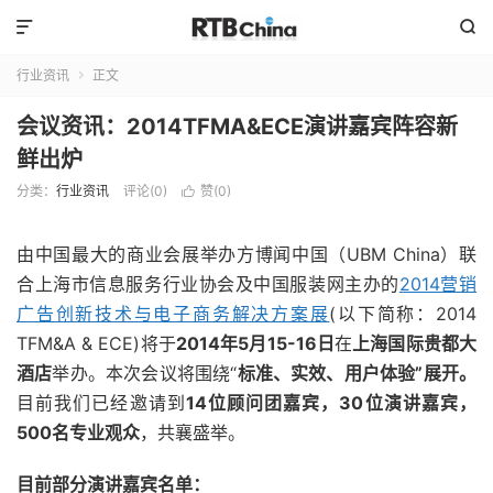


行业资讯
正文

会议资讯：2014TFMA&ECE演讲嘉宾阵容新
鲜出炉
分类：
行业资讯
评论(0)
赞(
0
)

由中国最大的商业会展举办方博闻中国（UBM China）联
合上海市信息服务行业协会及中国服装网主办的
2014营销
广告创新技术与电子商务解决方案展
(以下简称：2014
TFM&A & ECE)将于
2014
年5月15-16日
在
上海国际贵都大
酒店
举办。本次会议将围绕“
标准、实效、用户体验”展开。
目前我们已经邀请到
14
位顾问团嘉宾，30位演讲嘉宾，
500名专业观众
，共襄盛举。
目前部分演讲嘉宾名单：