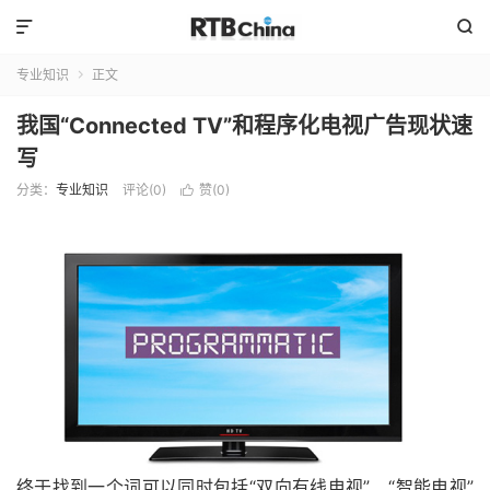


专业知识
正文

我国“Connected TV”和程序化电视广告现状速
写
分类：
专业知识
评论(0)
赞(
0
)

终于找到一个词可以同时包括“双向有线电视”、“智能电视”