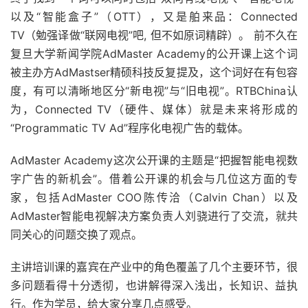
以及“智能盒子”（OTT），又是舶来品：Connected
TV（勉强译做“联网电视”吧, 但不如原词精辟）。 前不久在
复旦大学新闻学院AdMaster Academy的公开课上这个词
被主办方AdMastser精硕科技反复提及，这个词好在有包容
度，有可以清晰地区分“新电视”与“旧电视”。RTBChina认
为，Connected TV（硬件、媒体）就是未来将形成的
“Programmatic TV Ad”程序化电视广告的载体。
AdMaster Academy这次公开课的主题是“把握智能电视数
字广告的新机会”。借着公开课的机会与几位这方面的专
家，包括AdMaster COO陈传洽（Calvin Chan）以及
AdMaster智能电视解决方案负责人刘骁进行了交流，就共
同关心的问题交换了观点。
主讲培训课的嘉宾在产业中的角色覆盖了几个主要环节，很
多问题看得十分透彻，也讲解得深入浅出，长知识、益执
行。作为学员，给大家分享几点感受。