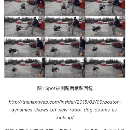
图1 Spot被侧踢后踉跄回稳
http://thenextweb.com/insider/2015/02/09/boston-
dynamics-shows-off-new-robot-dog-dooms-us-
kicking/