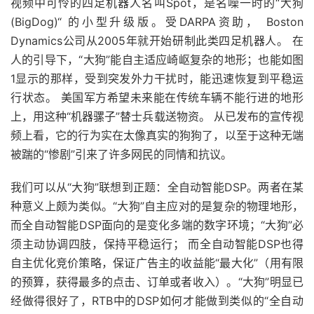
视频中可怜的四足机器人名叫Spot，是名噪一时的“大狗
(BigDog)“ 的小型升级版。受DARPA资助， Boston
Dynamics公司从2005年就开始研制此类四足机器人。 在
人的引导下，“大狗”能自主适应崎岖复杂的地形；也能如图
1显示的那样，受到突发外力干扰时，能迅速恢复到平稳运
行状态。 美国军方希望未来能在传统车辆不能行进的地形
上，用这种“机器骡子”替士兵载送物资。 从已发布的宣传视
频上看，它的行为实在太像真实的狗狗了，以至于这种无端
被踹的“惨剧”引来了许多网民的同情和抗议。
我们可以从“大狗”联想到正题：全自动智能DSP。两者在某
种意义上颇为类似。“大狗”自主应对的是复杂的物理地形，
而全自动智能DSP面向的是变化多端的数字环境；“大狗”必
须主动协调四肢，保持平稳运行； 而全自动智能DSP也得
自主优化竞价策略，保证广告主的收益能“最大化”（用有限
的预算，获得最多的点击、订单或者收入）。“大狗”明显已
经做得很好了，RTB中的DSP如何才能做到类似的“全自动