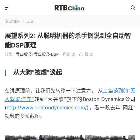


专业知识
正文

展望系列2: 从聪明机器的杀手锏说到全自动智
能DSP原理
分类：
专业知识
/
专业知识-DSP
评论(0)
赞(
0
)

从大狗“被虐”谈起
在讲原理前，让我们先转移一下注意力， 从
上篇谈到的“无
人驾驶汽车”
转到“大谷歌”旗下的Boston Dynamics公司
(
http://www.bostondynamics.com/
)，看一段去年“网红”
视频的多帧截图。